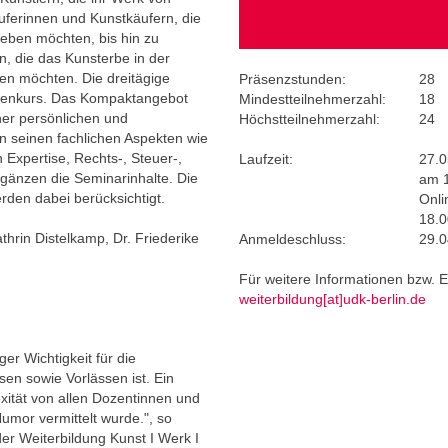
uferinnen und Kunstkäufern, die
geben möchten, bis hin zu
, die das Kunsterbe in der
en möchten. Die dreitägige
Präsenzstunden:
28
agenkurs. Das Kompaktangebot
Mindestteilnehmerzahl:
18
er persönlichen und
Höchstteilnehmerzahl:
24
n seinen fachlichen Aspekten wie
 Expertise, Rechts-, Steuer-,
Laufzeit:
27.0
änzen die Seminarinhalte. Die
am 1
den dabei berücksichtigt.
Onli
18.0
thrin Distelkamp, Dr. Friederike
Anmeldeschluss:
29.0
Für weitere Informationen bzw. Ei
weiterbildung[at]udk-berlin.de
ger Wichtigkeit für die
n sowie Vorlässen ist. Ein
exität von allen Dozentinnen und
Humor vermittelt wurde.", so
r Weiterbildung Kunst I Werk I