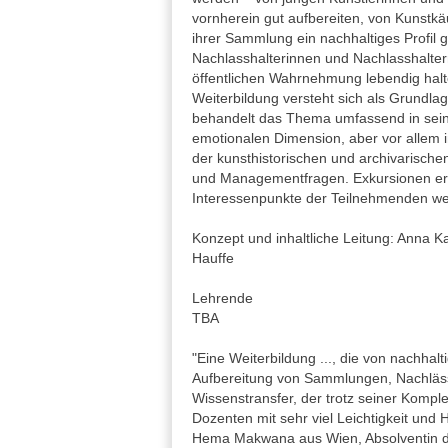
vornherein gut aufbereiten, von Kunstkä
ihrer Sammlung ein nachhaltiges Profil 
Nachlasshalterinnen und Nachlasshaltern
öffentlichen Wahrnehmung lebendig halt
Weiterbildung versteht sich als Grundl
behandelt das Thema umfassend in sein
emotionalen Dimension, aber vor allem i
der kunsthistorischen und archivarischen
und Managementfragen. Exkursionen erg
Interessenpunkte der Teilnehmenden wer
Konzept und inhaltliche Leitung: Anna Ka
Hauffe
Lehrende
TBA
"Eine Weiterbildung ..., die von nachhalti
Aufbereitung von Sammlungen, Nachlässe
Wissenstransfer, der trotz seiner Kompl
Dozenten mit sehr viel Leichtigkeit und 
Hema Makwana aus Wien, Absolventin de