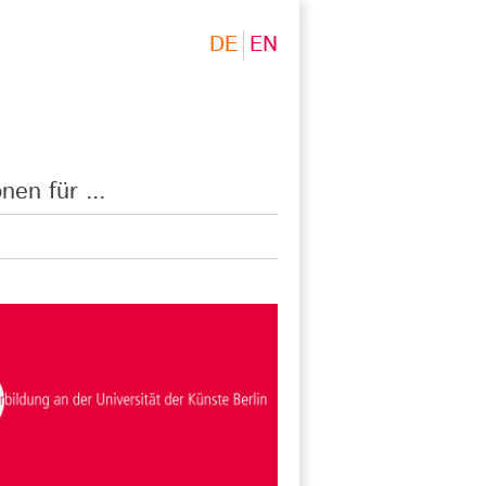
DE
EN
nen für ...