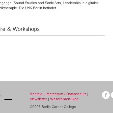
ngänge: Sound Studies and Sonic Arts, Leadership in digitaler
ktherapie. Die UdK Berlin befindet...
nare & Workshops
Kontakt
|
Impressum / Datenschutz
|
Newsletter
|
Weiterbilden-Blog
©2026 Berlin Career College