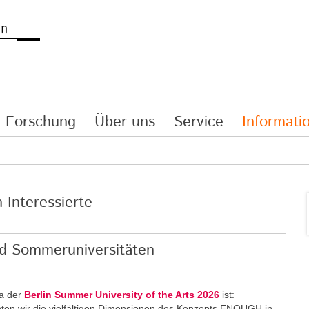
Forschung
Über uns
Service
Informatio
h Interessierte
d Sommeruniversitäten
ma der
Berlin Summer University of the Arts 2026
ist:
ten wir die vielfältigen Dimensionen des Konzepts ENOUGH in