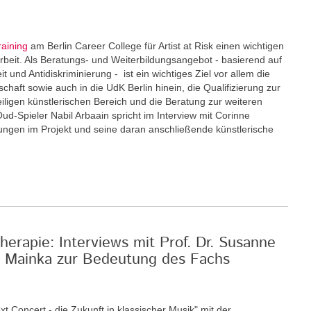
raining
am Berlin Career College für Artist at Risk einen wichtigen
eit. Als Beratungs- und Weiterbildungsangebot - basierend auf
und Antidiskriminierung - ist ein wichtiges Ziel vor allem die
schaft sowie auch in die UdK Berlin hinein, die Qualifizierung zur
eiligen künstlerischen Bereich und die Beratung zur weiteren
Oud-Spieler Nabil Arbaain spricht im Interview mit Corinne
rungen im Projekt und seine daran anschließende künstlerische
erapie: Interviews mit Prof. Dr. Susanne
an Mainka zur Bedeutung des Fachs
xt Concert - die Zukunft in klassischer Musik" mit der