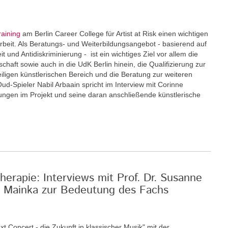
raining
am Berlin Career College für Artist at Risk einen wichtigen
eit. Als Beratungs- und Weiterbildungsangebot - basierend auf
und Antidiskriminierung - ist ein wichtiges Ziel vor allem die
schaft sowie auch in die UdK Berlin hinein, die Qualifizierung zur
eiligen künstlerischen Bereich und die Beratung zur weiteren
Oud-Spieler Nabil Arbaain spricht im Interview mit Corinne
rungen im Projekt und seine daran anschließende künstlerische
erapie: Interviews mit Prof. Dr. Susanne
an Mainka zur Bedeutung des Fachs
xt Concert - die Zukunft in klassischer Musik" mit der