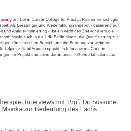
raining
am Berlin Career College für Artist at Risk einen wichtigen
eit. Als Beratungs- und Weiterbildungsangebot - basierend auf
und Antidiskriminierung - ist ein wichtiges Ziel vor allem die
schaft sowie auch in die UdK Berlin hinein, die Qualifizierung zur
eiligen künstlerischen Bereich und die Beratung zur weiteren
Oud-Spieler Nabil Arbaain spricht im Interview mit Corinne
rungen im Projekt und seine daran anschließende künstlerische
erapie: Interviews mit Prof. Dr. Susanne
an Mainka zur Bedeutung des Fachs
xt Concert - die Zukunft in klassischer Musik" mit der