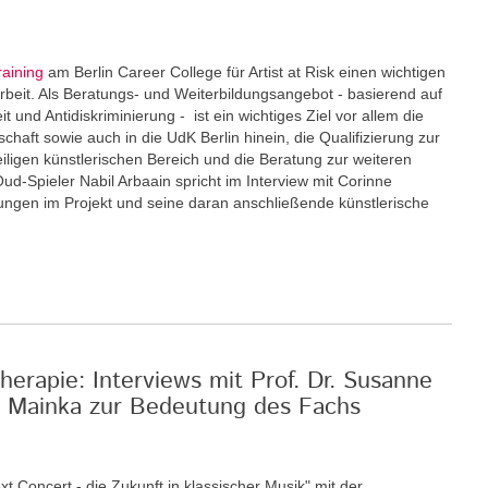
raining
am Berlin Career College für Artist at Risk einen wichtigen
eit. Als Beratungs- und Weiterbildungsangebot - basierend auf
und Antidiskriminierung - ist ein wichtiges Ziel vor allem die
schaft sowie auch in die UdK Berlin hinein, die Qualifizierung zur
eiligen künstlerischen Bereich und die Beratung zur weiteren
Oud-Spieler Nabil Arbaain spricht im Interview mit Corinne
rungen im Projekt und seine daran anschließende künstlerische
erapie: Interviews mit Prof. Dr. Susanne
an Mainka zur Bedeutung des Fachs
xt Concert - die Zukunft in klassischer Musik" mit der