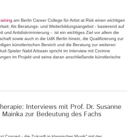
raining
am Berlin Career College für Artist at Risk einen wichtigen
eit. Als Beratungs- und Weiterbildungsangebot - basierend auf
und Antidiskriminierung - ist ein wichtiges Ziel vor allem die
schaft sowie auch in die UdK Berlin hinein, die Qualifizierung zur
eiligen künstlerischen Bereich und die Beratung zur weiteren
Oud-Spieler Nabil Arbaain spricht im Interview mit Corinne
rungen im Projekt und seine daran anschließende künstlerische
erapie: Interviews mit Prof. Dr. Susanne
an Mainka zur Bedeutung des Fachs
xt Concert - die Zukunft in klassischer Musik" mit der