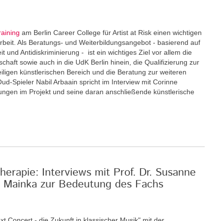
raining
am Berlin Career College für Artist at Risk einen wichtigen
eit. Als Beratungs- und Weiterbildungsangebot - basierend auf
und Antidiskriminierung - ist ein wichtiges Ziel vor allem die
schaft sowie auch in die UdK Berlin hinein, die Qualifizierung zur
eiligen künstlerischen Bereich und die Beratung zur weiteren
Oud-Spieler Nabil Arbaain spricht im Interview mit Corinne
rungen im Projekt und seine daran anschließende künstlerische
erapie: Interviews mit Prof. Dr. Susanne
an Mainka zur Bedeutung des Fachs
xt Concert - die Zukunft in klassischer Musik" mit der