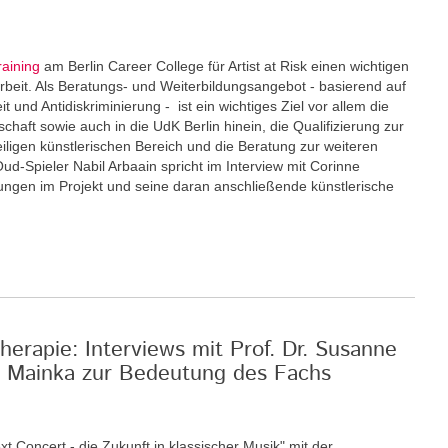
raining
am Berlin Career College für Artist at Risk einen wichtigen
eit. Als Beratungs- und Weiterbildungsangebot - basierend auf
und Antidiskriminierung - ist ein wichtiges Ziel vor allem die
schaft sowie auch in die UdK Berlin hinein, die Qualifizierung zur
eiligen künstlerischen Bereich und die Beratung zur weiteren
Oud-Spieler Nabil Arbaain spricht im Interview mit Corinne
rungen im Projekt und seine daran anschließende künstlerische
erapie: Interviews mit Prof. Dr. Susanne
an Mainka zur Bedeutung des Fachs
xt Concert - die Zukunft in klassischer Musik" mit der