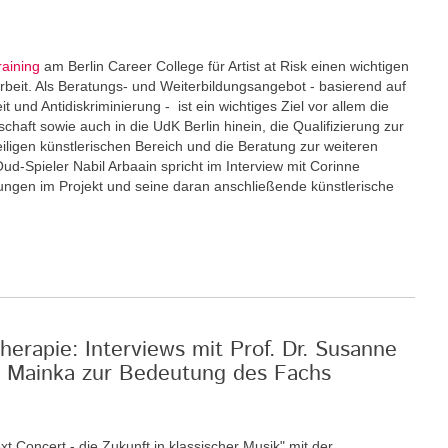
raining
am Berlin Career College für Artist at Risk einen wichtigen
eit. Als Beratungs- und Weiterbildungsangebot - basierend auf
und Antidiskriminierung - ist ein wichtiges Ziel vor allem die
schaft sowie auch in die UdK Berlin hinein, die Qualifizierung zur
eiligen künstlerischen Bereich und die Beratung zur weiteren
Oud-Spieler Nabil Arbaain spricht im Interview mit Corinne
rungen im Projekt und seine daran anschließende künstlerische
erapie: Interviews mit Prof. Dr. Susanne
an Mainka zur Bedeutung des Fachs
xt Concert - die Zukunft in klassischer Musik" mit der