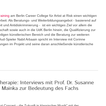
raining
am Berlin Career College für Artist at Risk einen wichtigen
eit. Als Beratungs- und Weiterbildungsangebot - basierend auf
und Antidiskriminierung - ist ein wichtiges Ziel vor allem die
schaft sowie auch in die UdK Berlin hinein, die Qualifizierung zur
eiligen künstlerischen Bereich und die Beratung zur weiteren
Oud-Spieler Nabil Arbaain spricht im Interview mit Corinne
rungen im Projekt und seine daran anschließende künstlerische
erapie: Interviews mit Prof. Dr. Susanne
an Mainka zur Bedeutung des Fachs
xt Concert - die Zukunft in klassischer Musik" mit der