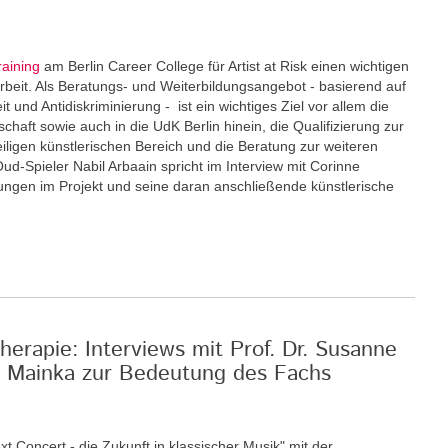
raining
am Berlin Career College für Artist at Risk einen wichtigen
eit. Als Beratungs- und Weiterbildungsangebot - basierend auf
und Antidiskriminierung - ist ein wichtiges Ziel vor allem die
schaft sowie auch in die UdK Berlin hinein, die Qualifizierung zur
eiligen künstlerischen Bereich und die Beratung zur weiteren
Oud-Spieler Nabil Arbaain spricht im Interview mit Corinne
rungen im Projekt und seine daran anschließende künstlerische
erapie: Interviews mit Prof. Dr. Susanne
an Mainka zur Bedeutung des Fachs
xt Concert - die Zukunft in klassischer Musik" mit der