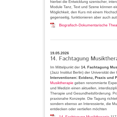
hierbei die Entwicklung szenischer, inter
Module Tanz, Text und Szene können ein
Möglichkeit, den Kurs mit einem Hochsch
gegenseitig, funktionieren aber auch aut
Biografisch-Dokumentarische Theat
19.05.2026
14. Fachtagung Musikthera
Im Mittelpunkt der
14. Fachtagung Mus
(Jazz Insititut Berlin) der Universität de
Interventionen: Evidenz, Praxis und 
Musiktherapie
geben renommierte Expert
und Medizin einen aktuellen, interdiszipl
Therapie und Gesundheitsförderung. Pr
praxisnahe Konzepte. Die Tagung richtet
sondern ebenso an Interessierte, die M
entdecken oder vertiefen möchten
14. Fachtagung Musiktherapie
117