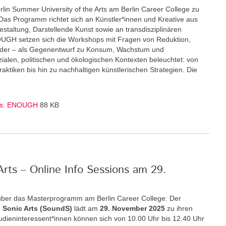
rlin Summer University of the Arts am Berlin Career College zu
Das Programm richtet sich an Künstler*innen und Kreative aus
staltung, Darstellende Kunst sowie an transdisziplinären
GH setzen sich die Workshops mit Fragen von Reduktion,
nder – als Gegenentwurf zu Konsum, Wachstum und
zialen, politischen und ökologischen Kontexten beleuchtet: von
ktiken bis hin zu nachhaltigen künstlerischen Strategien. Die
Arts: ENOUGH
88 KB
rts – Online Info Sessions am 29.
über das Masterprogramm am Berlin Career College: Der
 Sonic Arts (SoundS)
lädt am
29. November 2025
zu ihren
Studieninteressent*innen können sich von 10.00 Uhr bis 12.40 Uhr