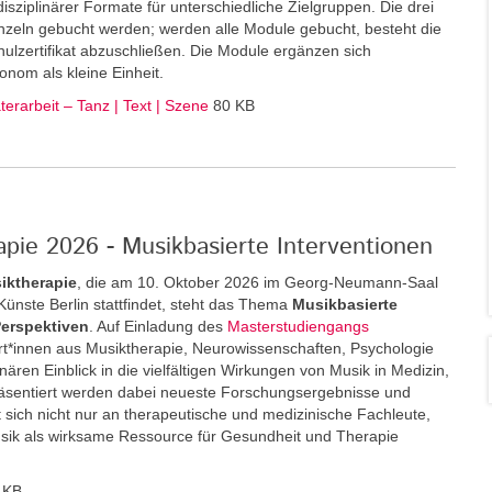
disziplinärer Formate für unterschiedliche Zielgruppen. Die drei
zeln gebucht werden; werden alle Module gebucht, besteht die
ulzertifikat abzuschließen. Die Module ergänzen sich
onom als kleine Einheit.
erarbeit – Tanz | Text | Szene
80 KB
pie 2026 - Musikbasierte Interventionen
iktherapie
, die am 10. Oktober 2026 im Georg-Neumann-Saal
r Künste Berlin stattfindet, steht das Thema
Musikbasierte
Perspektiven
. Auf Einladung des
Masterstudiengangs
*innen aus Musiktherapie, Neurowissenschaften, Psychologie
inären Einblick in die vielfältigen Wirkungen von Musik in Medizin,
äsentiert werden dabei neueste Forschungsergebnisse und
 sich nicht nur an therapeutische und medizinische Fachleute,
usik als wirksame Ressource für Gesundheit und Therapie
 KB