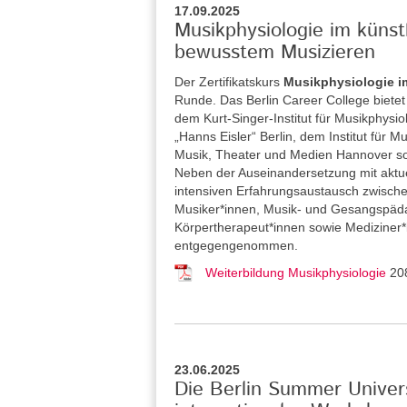
17.09.2025
Musikphysiologie im küns
bewusstem Musizieren
Der Zertifikatskurs
Musikphysiologie i
Runde. Das Berlin Career College
biete
dem Kurt-Singer-Institut für Musikphysi
„Hanns Eisler“ Berlin, dem Institut für
Musik, Theater und Medien Hannover so
Neben der Auseinandersetzung mit aktue
intensiven Erfahrungsaustausch zwische
Musiker*innen, Musik- und Gesangspäda
Körpertherapeut*innen sowie Medizine
entgegengenommen.
Weiterbildung Musikphysiologie
20
23.06.2025
Die Berlin Summer Univers