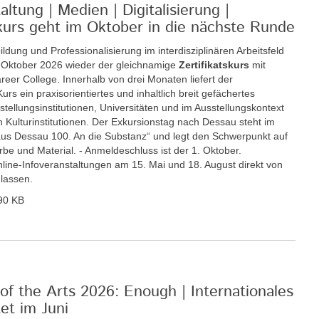
ltung | Medien | Digitalisierung |
tskurs geht im Oktober in die nächste Runde
ildung und Professionalisierung im interdisziplinären Arbeitsfeld
. Oktober 2026 wieder der gleichnamige
Zertifikatskurs
mit
eer College. Innerhalb von drei Monaten liefert der
rs ein praxisorientiertes und inhaltlich breit gefächertes
llungsinstitutionen, Universitäten und im Ausstellungskontext
 Kulturinstitutionen. Der Exkursionstag nach Dessau steht im
s Dessau 100. An die Substanz“ und legt den Schwerpunkt auf
be und Material. - Anmeldeschluss ist der 1. Oktober.
Online-Infoveranstaltungen am 15. Mai und 18. August direkt von
 lassen.
90 KB
of the Arts 2026: Enough | Internationales
t im Juni