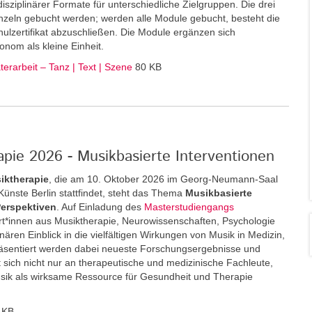
disziplinärer Formate für unterschiedliche Zielgruppen. Die drei
zeln gebucht werden; werden alle Module gebucht, besteht die
ulzertifikat abzuschließen. Die Module ergänzen sich
onom als kleine Einheit.
erarbeit – Tanz | Text | Szene
80 KB
pie 2026 - Musikbasierte Interventionen
iktherapie
, die am 10. Oktober 2026 im Georg-Neumann-Saal
r Künste Berlin stattfindet, steht das Thema
Musikbasierte
Perspektiven
. Auf Einladung des
Masterstudiengangs
*innen aus Musiktherapie, Neurowissenschaften, Psychologie
inären Einblick in die vielfältigen Wirkungen von Musik in Medizin,
äsentiert werden dabei neueste Forschungsergebnisse und
 sich nicht nur an therapeutische und medizinische Fachleute,
usik als wirksame Ressource für Gesundheit und Therapie
 KB