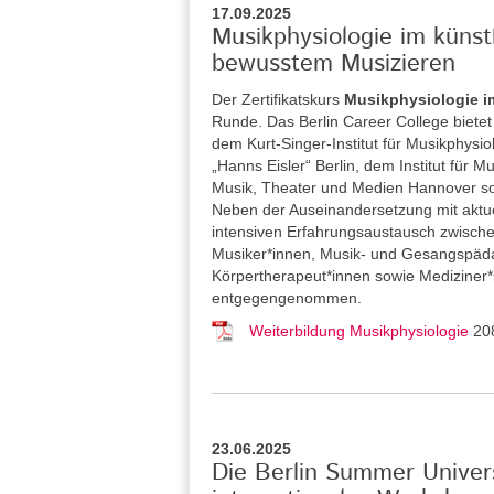
17.09.2025
Musikphysiologie im küns
bewusstem Musizieren
Der Zertifikatskurs
Musikphysiologie i
Runde. Das Berlin Career College
biete
dem Kurt-Singer-Institut für Musikphysi
„Hanns Eisler“ Berlin, dem Institut für
Musik, Theater und Medien Hannover so
Neben der Auseinandersetzung mit aktue
intensiven Erfahrungsaustausch zwische
Musiker*innen, Musik- und Gesangspäda
Körpertherapeut*innen sowie Medizine
entgegengenommen.
Weiterbildung Musikphysiologie
20
23.06.2025
Die Berlin Summer Univers