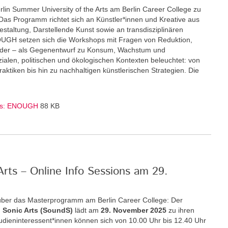
rlin Summer University of the Arts am Berlin Career College zu
Das Programm richtet sich an Künstler*innen und Kreative aus
staltung, Darstellende Kunst sowie an transdisziplinären
GH setzen sich die Workshops mit Fragen von Reduktion,
nder – als Gegenentwurf zu Konsum, Wachstum und
zialen, politischen und ökologischen Kontexten beleuchtet: von
ktiken bis hin zu nachhaltigen künstlerischen Strategien. Die
Arts: ENOUGH
88 KB
rts – Online Info Sessions am 29.
über das Masterprogramm am Berlin Career College: Der
 Sonic Arts (SoundS)
lädt am
29. November 2025
zu ihren
Studieninteressent*innen können sich von 10.00 Uhr bis 12.40 Uhr