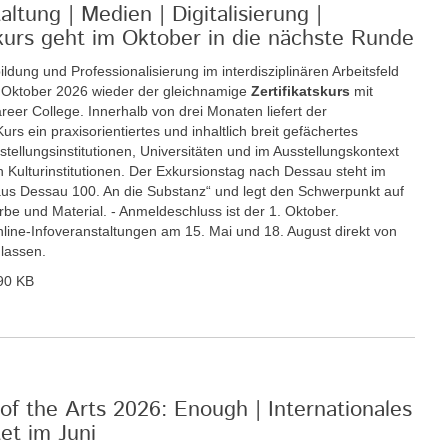
ltung | Medien | Digitalisierung |
tskurs geht im Oktober in die nächste Runde
ildung und Professionalisierung im interdisziplinären Arbeitsfeld
. Oktober 2026 wieder der gleichnamige
Zertifikatskurs
mit
eer College. Innerhalb von drei Monaten liefert der
rs ein praxisorientiertes und inhaltlich breit gefächertes
llungsinstitutionen, Universitäten und im Ausstellungskontext
 Kulturinstitutionen. Der Exkursionstag nach Dessau steht im
s Dessau 100. An die Substanz“ und legt den Schwerpunkt auf
be und Material. - Anmeldeschluss ist der 1. Oktober.
Online-Infoveranstaltungen am 15. Mai und 18. August direkt von
 lassen.
90 KB
of the Arts 2026: Enough | Internationales
t im Juni