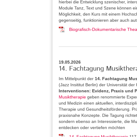
hierbei die Entwicklung szenischer, inter
Module Tanz, Text und Szene können ein
Möglichkeit, den Kurs mit einem Hochsch
gegenseitig, funktionieren aber auch aut
Biografisch-Dokumentarische Theat
19.05.2026
14. Fachtagung Musikthera
Im Mittelpunkt der
14. Fachtagung Mus
(Jazz Insititut Berlin) der Universität de
Interventionen: Evidenz, Praxis und 
Musiktherapie
geben renommierte Expert
und Medizin einen aktuellen, interdiszipl
Therapie und Gesundheitsförderung. Pr
praxisnahe Konzepte. Die Tagung richtet
sondern ebenso an Interessierte, die M
entdecken oder vertiefen möchten
14. Fachtagung Musiktherapie
117