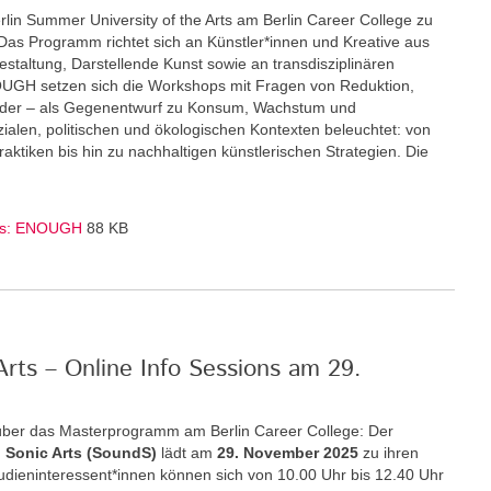
rlin Summer University of the Arts am Berlin Career College zu
Das Programm richtet sich an Künstler*innen und Kreative aus
staltung, Darstellende Kunst sowie an transdisziplinären
GH setzen sich die Workshops mit Fragen von Reduktion,
nder – als Gegenentwurf zu Konsum, Wachstum und
zialen, politischen und ökologischen Kontexten beleuchtet: von
ktiken bis hin zu nachhaltigen künstlerischen Strategien. Die
Arts: ENOUGH
88 KB
rts – Online Info Sessions am 29.
über das Masterprogramm am Berlin Career College: Der
 Sonic Arts (SoundS)
lädt am
29. November 2025
zu ihren
Studieninteressent*innen können sich von 10.00 Uhr bis 12.40 Uhr