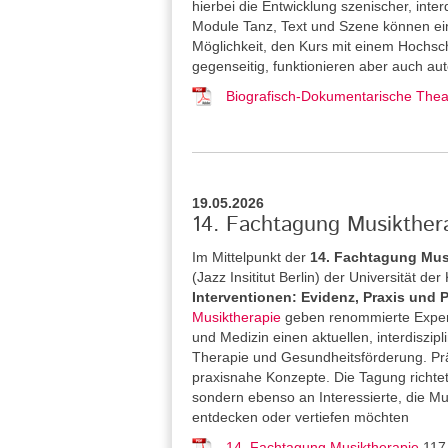
hierbei die Entwicklung szenischer, inter
Module Tanz, Text und Szene können ein
Möglichkeit, den Kurs mit einem Hochsch
gegenseitig, funktionieren aber auch aut
Biografisch-Dokumentarische Theat
19.05.2026
14. Fachtagung Musikthera
Im Mittelpunkt der
14. Fachtagung Mus
(Jazz Insititut Berlin) der Universität de
Interventionen: Evidenz, Praxis und 
Musiktherapie
geben renommierte Expert
und Medizin einen aktuellen, interdiszipl
Therapie und Gesundheitsförderung. Pr
praxisnahe Konzepte. Die Tagung richtet
sondern ebenso an Interessierte, die M
entdecken oder vertiefen möchten
14. Fachtagung Musiktherapie
117