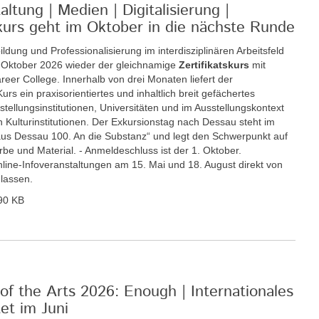
ltung | Medien | Digitalisierung |
tskurs geht im Oktober in die nächste Runde
ildung und Professionalisierung im interdisziplinären Arbeitsfeld
. Oktober 2026 wieder der gleichnamige
Zertifikatskurs
mit
eer College. Innerhalb von drei Monaten liefert der
rs ein praxisorientiertes und inhaltlich breit gefächertes
llungsinstitutionen, Universitäten und im Ausstellungskontext
 Kulturinstitutionen. Der Exkursionstag nach Dessau steht im
s Dessau 100. An die Substanz“ und legt den Schwerpunkt auf
be und Material. - Anmeldeschluss ist der 1. Oktober.
Online-Infoveranstaltungen am 15. Mai und 18. August direkt von
 lassen.
90 KB
of the Arts 2026: Enough | Internationales
t im Juni