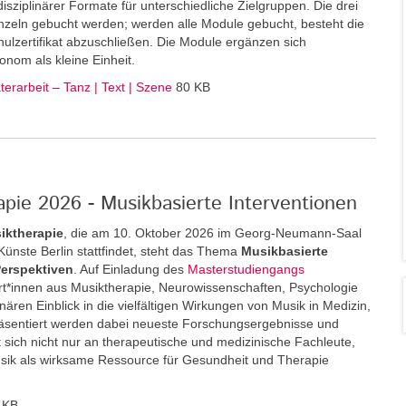
disziplinärer Formate für unterschiedliche Zielgruppen. Die drei
zeln gebucht werden; werden alle Module gebucht, besteht die
ulzertifikat abzuschließen. Die Module ergänzen sich
onom als kleine Einheit.
erarbeit – Tanz | Text | Szene
80 KB
pie 2026 - Musikbasierte Interventionen
iktherapie
, die am 10. Oktober 2026 im Georg-Neumann-Saal
r Künste Berlin stattfindet, steht das Thema
Musikbasierte
Perspektiven
. Auf Einladung des
Masterstudiengangs
*innen aus Musiktherapie, Neurowissenschaften, Psychologie
inären Einblick in die vielfältigen Wirkungen von Musik in Medizin,
äsentiert werden dabei neueste Forschungsergebnisse und
 sich nicht nur an therapeutische und medizinische Fachleute,
usik als wirksame Ressource für Gesundheit und Therapie
 KB