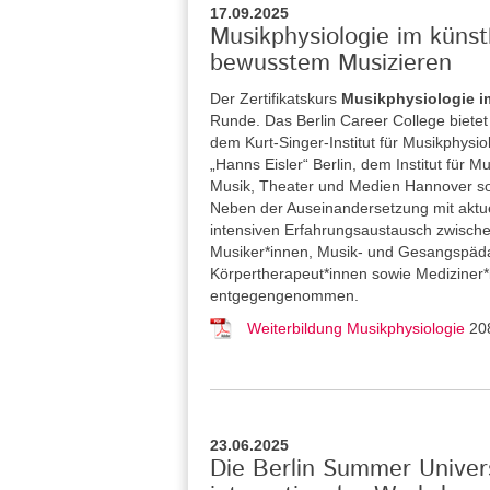
17.09.2025
Musikphysiologie im küns
bewusstem Musizieren
Der Zertifikatskurs
Musikphysiologie i
Runde. Das Berlin Career College
biete
dem Kurt-Singer-Institut für Musikphysi
„Hanns Eisler“ Berlin, dem Institut für
Musik, Theater und Medien Hannover so
Neben der Auseinandersetzung mit aktue
intensiven Erfahrungsaustausch zwische
Musiker*innen, Musik- und Gesangspäda
Körpertherapeut*innen sowie Medizine
entgegengenommen.
Weiterbildung Musikphysiologie
20
23.06.2025
Die Berlin Summer Univers