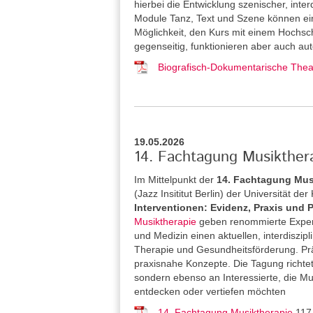
hierbei die Entwicklung szenischer, inter
Module Tanz, Text und Szene können ein
Möglichkeit, den Kurs mit einem Hochsch
gegenseitig, funktionieren aber auch aut
Biografisch-Dokumentarische Theat
19.05.2026
14. Fachtagung Musikthera
Im Mittelpunkt der
14. Fachtagung Mus
(Jazz Insititut Berlin) der Universität de
Interventionen: Evidenz, Praxis und 
Musiktherapie
geben renommierte Expert
und Medizin einen aktuellen, interdiszipl
Therapie und Gesundheitsförderung. Pr
praxisnahe Konzepte. Die Tagung richtet
sondern ebenso an Interessierte, die M
entdecken oder vertiefen möchten
14. Fachtagung Musiktherapie
117