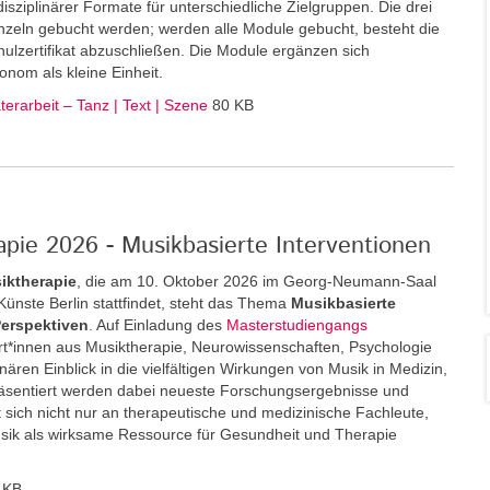
disziplinärer Formate für unterschiedliche Zielgruppen. Die drei
zeln gebucht werden; werden alle Module gebucht, besteht die
ulzertifikat abzuschließen. Die Module ergänzen sich
onom als kleine Einheit.
erarbeit – Tanz | Text | Szene
80 KB
pie 2026 - Musikbasierte Interventionen
iktherapie
, die am 10. Oktober 2026 im Georg-Neumann-Saal
r Künste Berlin stattfindet, steht das Thema
Musikbasierte
Perspektiven
. Auf Einladung des
Masterstudiengangs
*innen aus Musiktherapie, Neurowissenschaften, Psychologie
inären Einblick in die vielfältigen Wirkungen von Musik in Medizin,
äsentiert werden dabei neueste Forschungsergebnisse und
 sich nicht nur an therapeutische und medizinische Fachleute,
usik als wirksame Ressource für Gesundheit und Therapie
 KB