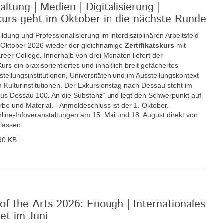
ltung | Medien | Digitalisierung |
tskurs geht im Oktober in die nächste Runde
ildung und Professionalisierung im interdisziplinären Arbeitsfeld
. Oktober 2026 wieder der gleichnamige
Zertifikatskurs
mit
eer College. Innerhalb von drei Monaten liefert der
rs ein praxisorientiertes und inhaltlich breit gefächertes
llungsinstitutionen, Universitäten und im Ausstellungskontext
 Kulturinstitutionen. Der Exkursionstag nach Dessau steht im
s Dessau 100. An die Substanz“ und legt den Schwerpunkt auf
be und Material. - Anmeldeschluss ist der 1. Oktober.
Online-Infoveranstaltungen am 15. Mai und 18. August direkt von
 lassen.
90 KB
of the Arts 2026: Enough | Internationales
t im Juni