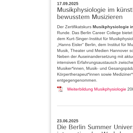
17.09.2025
Musikphysiologie im küns
bewusstem Musizieren
Der Zertifikatskurs
Musikphysiologie i
Runde. Das Berlin Career College
biete
dem Kurt-Singer-Institut für Musikphysi
„Hanns Eisler“ Berlin, dem Institut für
Musik, Theater und Medien Hannover so
Neben der Auseinandersetzung mit aktue
intensiven Erfahrungsaustausch zwische
Musiker*innen, Musik- und Gesangspäda
Körpertherapeut*innen sowie Medizine
entgegengenommen.
Weiterbildung Musikphysiologie
20
23.06.2025
Die Berlin Summer Univers