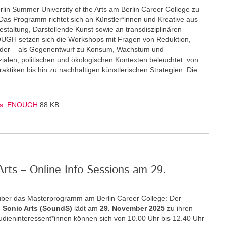
rlin Summer University of the Arts am Berlin Career College zu
Das Programm richtet sich an Künstler*innen und Kreative aus
staltung, Darstellende Kunst sowie an transdisziplinären
GH setzen sich die Workshops mit Fragen von Reduktion,
nder – als Gegenentwurf zu Konsum, Wachstum und
zialen, politischen und ökologischen Kontexten beleuchtet: von
ktiken bis hin zu nachhaltigen künstlerischen Strategien. Die
Arts: ENOUGH
88 KB
rts – Online Info Sessions am 29.
über das Masterprogramm am Berlin Career College: Der
 Sonic Arts (SoundS)
lädt am
29. November 2025
zu ihren
Studieninteressent*innen können sich von 10.00 Uhr bis 12.40 Uhr