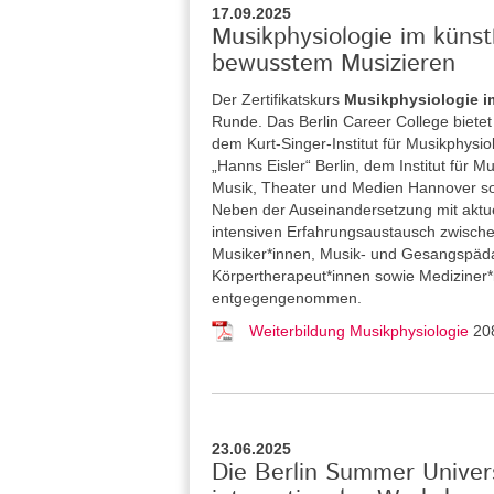
17.09.2025
Musikphysiologie im küns
bewusstem Musizieren
Der Zertifikatskurs
Musikphysiologie i
Runde. Das Berlin Career College
biete
dem Kurt-Singer-Institut für Musikphysi
„Hanns Eisler“ Berlin, dem Institut für
Musik, Theater und Medien Hannover so
Neben der Auseinandersetzung mit aktue
intensiven Erfahrungsaustausch zwische
Musiker*innen, Musik- und Gesangspäda
Körpertherapeut*innen sowie Medizine
entgegengenommen.
Weiterbildung Musikphysiologie
20
23.06.2025
Die Berlin Summer Univers