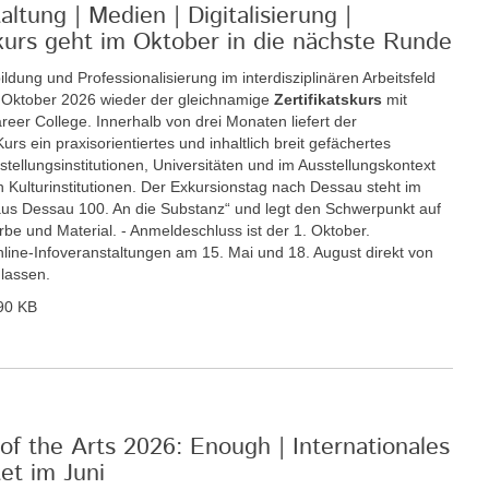
ltung | Medien | Digitalisierung |
tskurs geht im Oktober in die nächste Runde
ildung und Professionalisierung im interdisziplinären Arbeitsfeld
. Oktober 2026 wieder der gleichnamige
Zertifikatskurs
mit
eer College. Innerhalb von drei Monaten liefert der
rs ein praxisorientiertes und inhaltlich breit gefächertes
llungsinstitutionen, Universitäten und im Ausstellungskontext
 Kulturinstitutionen. Der Exkursionstag nach Dessau steht im
s Dessau 100. An die Substanz“ und legt den Schwerpunkt auf
be und Material. - Anmeldeschluss ist der 1. Oktober.
Online-Infoveranstaltungen am 15. Mai und 18. August direkt von
 lassen.
90 KB
of the Arts 2026: Enough | Internationales
t im Juni