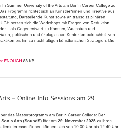
rlin Summer University of the Arts am Berlin Career College zu
Das Programm richtet sich an Künstler*innen und Kreative aus
staltung, Darstellende Kunst sowie an transdisziplinären
GH setzen sich die Workshops mit Fragen von Reduktion,
nder – als Gegenentwurf zu Konsum, Wachstum und
zialen, politischen und ökologischen Kontexten beleuchtet: von
ktiken bis hin zu nachhaltigen künstlerischen Strategien. Die
Arts: ENOUGH
88 KB
rts – Online Info Sessions am 29.
über das Masterprogramm am Berlin Career College: Der
 Sonic Arts (SoundS)
lädt am
29. November 2025
zu ihren
Studieninteressent*innen können sich von 10.00 Uhr bis 12.40 Uhr