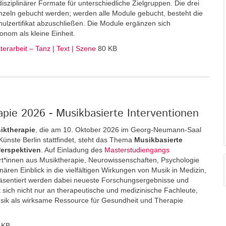
disziplinärer Formate für unterschiedliche Zielgruppen. Die drei
zeln gebucht werden; werden alle Module gebucht, besteht die
ulzertifikat abzuschließen. Die Module ergänzen sich
onom als kleine Einheit.
erarbeit – Tanz | Text | Szene
80 KB
pie 2026 - Musikbasierte Interventionen
iktherapie
, die am 10. Oktober 2026 im Georg-Neumann-Saal
r Künste Berlin stattfindet, steht das Thema
Musikbasierte
Perspektiven
. Auf Einladung des
Masterstudiengangs
*innen aus Musiktherapie, Neurowissenschaften, Psychologie
inären Einblick in die vielfältigen Wirkungen von Musik in Medizin,
äsentiert werden dabei neueste Forschungsergebnisse und
 sich nicht nur an therapeutische und medizinische Fachleute,
usik als wirksame Ressource für Gesundheit und Therapie
 KB