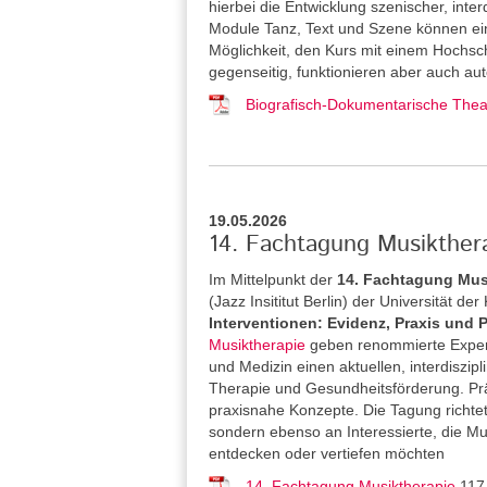
hierbei die Entwicklung szenischer, inter
Module Tanz, Text und Szene können ein
Möglichkeit, den Kurs mit einem Hochsch
gegenseitig, funktionieren aber auch aut
Biografisch-Dokumentarische Theat
19.05.2026
14. Fachtagung Musikthera
Im Mittelpunkt der
14. Fachtagung Mus
(Jazz Insititut Berlin) der Universität de
Interventionen: Evidenz, Praxis und 
Musiktherapie
geben renommierte Expert
und Medizin einen aktuellen, interdiszipl
Therapie und Gesundheitsförderung. Pr
praxisnahe Konzepte. Die Tagung richtet
sondern ebenso an Interessierte, die M
entdecken oder vertiefen möchten
14. Fachtagung Musiktherapie
117