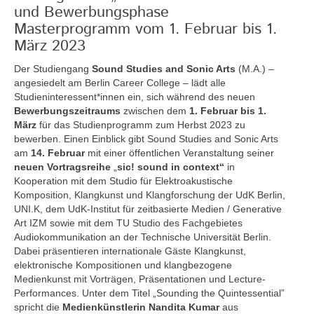
und Bewerbungsphase
Masterprogramm vom 1. Februar bis 1.
März 2023
Der Studiengang
Sound Studies and Sonic Arts
(M.A.) –
angesiedelt am Berlin Career College – lädt alle
Studieninteressent*innen ein, sich während des neuen
Bewerbungszeitraums
zwischen dem
1. Februar bis 1.
März
für das Studienprogramm zum Herbst 2023 zu
bewerben. Einen Einblick gibt Sound Studies and Sonic Arts
am
14. Februar
mit einer öffentlichen Veranstaltung seiner
neuen Vortragsreihe
„
sic! sound in context“
in
Kooperation mit dem Studio für Elektroakustische
Komposition, Klangkunst und Klangforschung der UdK Berlin,
UNI.K, dem UdK-Institut für zeitbasierte Medien / Generative
Art IZM sowie mit dem TU Studio des Fachgebietes
Audiokommunikation an der Technische Universität Berlin.
Dabei präsentieren internationale Gäste Klangkunst,
elektronische Kompositionen und klangbezogene
Medienkunst mit Vorträgen, Präsentationen und Lecture-
Performances. Unter dem Titel „Sounding the Quintessential”
spricht die
Medienkünstlerin
Nandita Kumar
aus