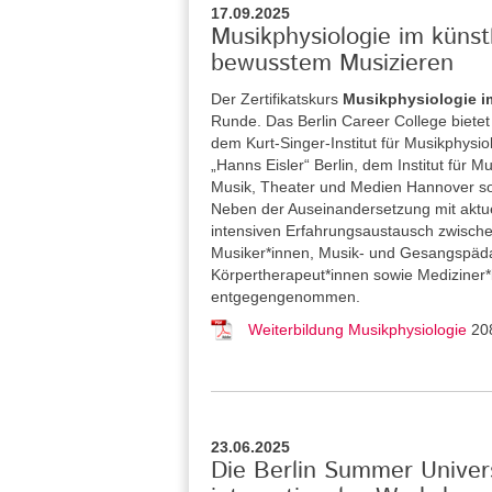
17.09.2025
Musikphysiologie im küns
bewusstem Musizieren
Der Zertifikatskurs
Musikphysiologie i
Runde. Das Berlin Career College
biete
dem Kurt-Singer-Institut für Musikphysi
„Hanns Eisler“ Berlin, dem Institut für
Musik, Theater und Medien Hannover so
Neben der Auseinandersetzung mit aktue
intensiven Erfahrungsaustausch zwische
Musiker*innen, Musik- und Gesangspäda
Körpertherapeut*innen sowie Medizine
entgegengenommen.
Weiterbildung Musikphysiologie
20
23.06.2025
Die Berlin Summer Univers