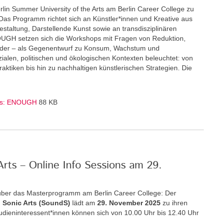
rlin Summer University of the Arts am Berlin Career College zu
Das Programm richtet sich an Künstler*innen und Kreative aus
staltung, Darstellende Kunst sowie an transdisziplinären
GH setzen sich die Workshops mit Fragen von Reduktion,
nder – als Gegenentwurf zu Konsum, Wachstum und
zialen, politischen und ökologischen Kontexten beleuchtet: von
ktiken bis hin zu nachhaltigen künstlerischen Strategien. Die
Arts: ENOUGH
88 KB
rts – Online Info Sessions am 29.
über das Masterprogramm am Berlin Career College: Der
 Sonic Arts (SoundS)
lädt am
29. November 2025
zu ihren
Studieninteressent*innen können sich von 10.00 Uhr bis 12.40 Uhr