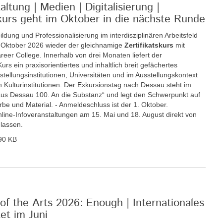
ltung | Medien | Digitalisierung |
tskurs geht im Oktober in die nächste Runde
ildung und Professionalisierung im interdisziplinären Arbeitsfeld
. Oktober 2026 wieder der gleichnamige
Zertifikatskurs
mit
eer College. Innerhalb von drei Monaten liefert der
rs ein praxisorientiertes und inhaltlich breit gefächertes
llungsinstitutionen, Universitäten und im Ausstellungskontext
 Kulturinstitutionen. Der Exkursionstag nach Dessau steht im
s Dessau 100. An die Substanz“ und legt den Schwerpunkt auf
be und Material. - Anmeldeschluss ist der 1. Oktober.
Online-Infoveranstaltungen am 15. Mai und 18. August direkt von
 lassen.
90 KB
of the Arts 2026: Enough | Internationales
t im Juni