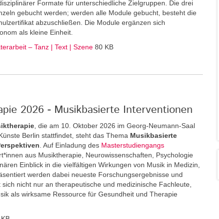
disziplinärer Formate für unterschiedliche Zielgruppen. Die drei
zeln gebucht werden; werden alle Module gebucht, besteht die
ulzertifikat abzuschließen. Die Module ergänzen sich
onom als kleine Einheit.
erarbeit – Tanz | Text | Szene
80 KB
pie 2026 - Musikbasierte Interventionen
iktherapie
, die am 10. Oktober 2026 im Georg-Neumann-Saal
r Künste Berlin stattfindet, steht das Thema
Musikbasierte
Perspektiven
. Auf Einladung des
Masterstudiengangs
*innen aus Musiktherapie, Neurowissenschaften, Psychologie
inären Einblick in die vielfältigen Wirkungen von Musik in Medizin,
äsentiert werden dabei neueste Forschungsergebnisse und
 sich nicht nur an therapeutische und medizinische Fachleute,
usik als wirksame Ressource für Gesundheit und Therapie
 KB