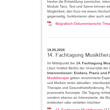
hierbei die Entwicklung szenischer, inter
Module Tanz, Text und Szene können ein
Möglichkeit, den Kurs mit einem Hochsch
gegenseitig, funktionieren aber auch aut
Biografisch-Dokumentarische Theat
19.05.2026
14. Fachtagung Musikthera
Im Mittelpunkt der
14. Fachtagung Mus
(Jazz Insititut Berlin) der Universität de
Interventionen: Evidenz, Praxis und 
Musiktherapie
geben renommierte Expert
und Medizin einen aktuellen, interdiszipl
Therapie und Gesundheitsförderung. Pr
praxisnahe Konzepte. Die Tagung richtet
sondern ebenso an Interessierte, die M
entdecken oder vertiefen möchten
14. Fachtagung Musiktherapie
117