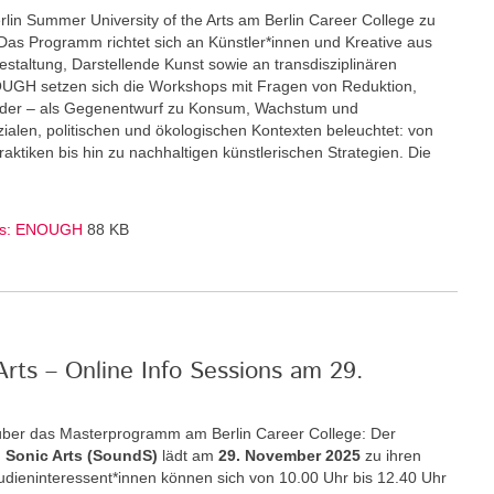
rlin Summer University of the Arts am Berlin Career College zu
Das Programm richtet sich an Künstler*innen und Kreative aus
staltung, Darstellende Kunst sowie an transdisziplinären
GH setzen sich die Workshops mit Fragen von Reduktion,
nder – als Gegenentwurf zu Konsum, Wachstum und
zialen, politischen und ökologischen Kontexten beleuchtet: von
ktiken bis hin zu nachhaltigen künstlerischen Strategien. Die
Arts: ENOUGH
88 KB
rts – Online Info Sessions am 29.
über das Masterprogramm am Berlin Career College: Der
 Sonic Arts (SoundS)
lädt am
29. November 2025
zu ihren
Studieninteressent*innen können sich von 10.00 Uhr bis 12.40 Uhr