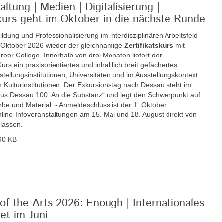
ltung | Medien | Digitalisierung |
tskurs geht im Oktober in die nächste Runde
ildung und Professionalisierung im interdisziplinären Arbeitsfeld
. Oktober 2026 wieder der gleichnamige
Zertifikatskurs
mit
eer College. Innerhalb von drei Monaten liefert der
rs ein praxisorientiertes und inhaltlich breit gefächertes
llungsinstitutionen, Universitäten und im Ausstellungskontext
 Kulturinstitutionen. Der Exkursionstag nach Dessau steht im
s Dessau 100. An die Substanz“ und legt den Schwerpunkt auf
be und Material. - Anmeldeschluss ist der 1. Oktober.
Online-Infoveranstaltungen am 15. Mai und 18. August direkt von
 lassen.
90 KB
of the Arts 2026: Enough | Internationales
t im Juni