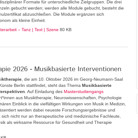
disziplinärer Formate für unterschiedliche Zielgruppen. Die drei
zeln gebucht werden; werden alle Module gebucht, besteht die
ulzertifikat abzuschließen. Die Module ergänzen sich
onom als kleine Einheit.
erarbeit – Tanz | Text | Szene
80 KB
pie 2026 - Musikbasierte Interventionen
iktherapie
, die am 10. Oktober 2026 im Georg-Neumann-Saal
r Künste Berlin stattfindet, steht das Thema
Musikbasierte
Perspektiven
. Auf Einladung des
Masterstudiengangs
*innen aus Musiktherapie, Neurowissenschaften, Psychologie
inären Einblick in die vielfältigen Wirkungen von Musik in Medizin,
äsentiert werden dabei neueste Forschungsergebnisse und
 sich nicht nur an therapeutische und medizinische Fachleute,
usik als wirksame Ressource für Gesundheit und Therapie
 KB