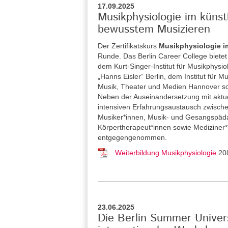
17.09.2025
Musikphysiologie im küns
bewusstem Musizieren
Der Zertifikatskurs
Musikphysiologie i
Runde. Das Berlin Career College
biete
dem Kurt-Singer-Institut für Musikphysi
„Hanns Eisler“ Berlin, dem Institut für
Musik, Theater und Medien Hannover so
Neben der Auseinandersetzung mit aktue
intensiven Erfahrungsaustausch zwische
Musiker*innen, Musik- und Gesangspäda
Körpertherapeut*innen sowie Medizine
entgegengenommen.
Weiterbildung Musikphysiologie
20
23.06.2025
Die Berlin Summer Univers