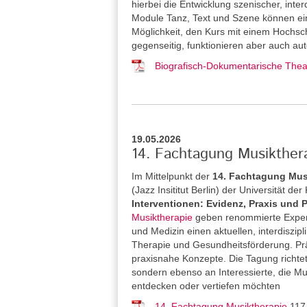
hierbei die Entwicklung szenischer, inter
Module Tanz, Text und Szene können ein
Möglichkeit, den Kurs mit einem Hochsch
gegenseitig, funktionieren aber auch aut
Biografisch-Dokumentarische Theat
19.05.2026
14. Fachtagung Musikthera
Im Mittelpunkt der
14. Fachtagung Mus
(Jazz Insititut Berlin) der Universität de
Interventionen: Evidenz, Praxis und 
Musiktherapie
geben renommierte Expert
und Medizin einen aktuellen, interdiszipl
Therapie und Gesundheitsförderung. Pr
praxisnahe Konzepte. Die Tagung richtet
sondern ebenso an Interessierte, die M
entdecken oder vertiefen möchten
14. Fachtagung Musiktherapie
117