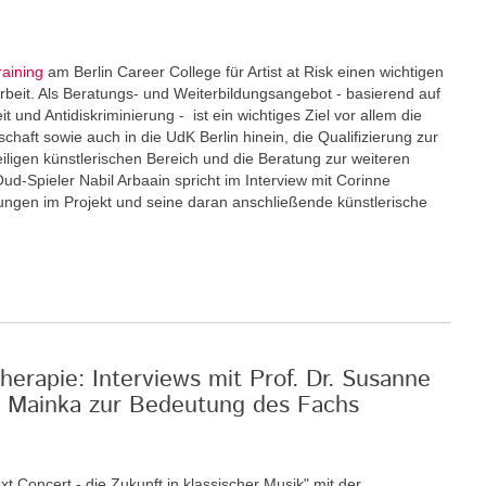
raining
am Berlin Career College für Artist at Risk einen wichtigen
eit. Als Beratungs- und Weiterbildungsangebot - basierend auf
und Antidiskriminierung - ist ein wichtiges Ziel vor allem die
schaft sowie auch in die UdK Berlin hinein, die Qualifizierung zur
eiligen künstlerischen Bereich und die Beratung zur weiteren
Oud-Spieler Nabil Arbaain spricht im Interview mit Corinne
rungen im Projekt und seine daran anschließende künstlerische
erapie: Interviews mit Prof. Dr. Susanne
an Mainka zur Bedeutung des Fachs
xt Concert - die Zukunft in klassischer Musik" mit der