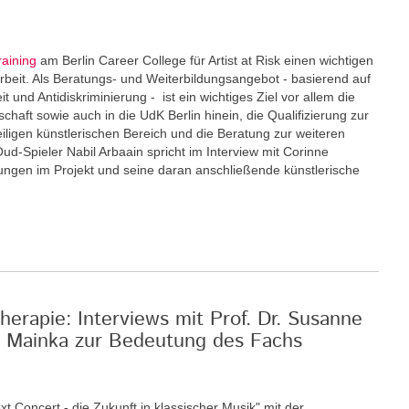
raining
am Berlin Career College für Artist at Risk einen wichtigen
eit. Als Beratungs- und Weiterbildungsangebot - basierend auf
und Antidiskriminierung - ist ein wichtiges Ziel vor allem die
schaft sowie auch in die UdK Berlin hinein, die Qualifizierung zur
eiligen künstlerischen Bereich und die Beratung zur weiteren
Oud-Spieler Nabil Arbaain spricht im Interview mit Corinne
rungen im Projekt und seine daran anschließende künstlerische
erapie: Interviews mit Prof. Dr. Susanne
an Mainka zur Bedeutung des Fachs
xt Concert - die Zukunft in klassischer Musik" mit der