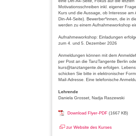
eine Din-A4-Seite, Fokus auf die letzten 
Motivationsschreiben inkl. eigener Frag
Kurs und die Aussage, ob Interesse am 
Din-A4-Seite). Bewerber*innen, die in 
werden zu einem Aufnahmeworkshop ei
Aufnahmeworkshop: Einladungen erfol
zum 4. und 5. Dezember 2026
Anmeldungen können mit dem Anmeldef
per Post an die TanzTangente Berlin ode
kurs@tanztangente.de erfolgen. Lebensl
schicken Sie bitte in elektronischer Fo
Mail-Adresse. Eine telefonische Anmeldun
Lehrende
Daniela Grosset, Nadja Raszewski
Download Flyer-PDF
(1667 KB)
zur Website des Kurses