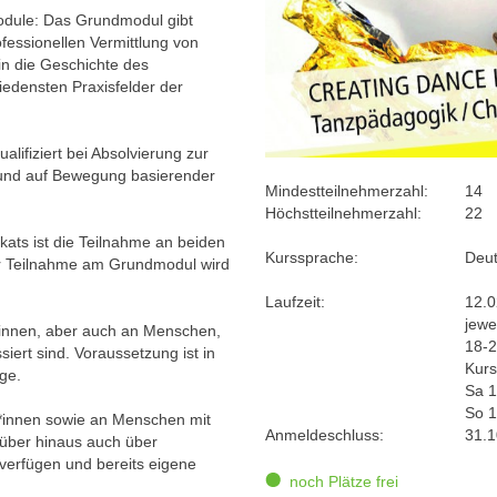
 Module: Das Grundmodul gibt
fessionellen Vermittlung von
in die Geschichte des
iedensten Praxisfelder der
lifiziert bei Absolvierung zur
er und auf Bewegung basierender
Mindestteilnehmerzahl:
14
Höchstteilnehmerzahl:
22
kats ist die Teilnahme an beiden
Kurssprache:
Deu
er Teilnahme am Grundmodul wird
Laufzeit:
12.0
jewe
*innen, aber auch an Menschen,
18-2
iert sind. Voraussetzung ist in
Kurs
ge.
Sa 1
So 1
r*innen sowie an Menschen mit
Anmeldeschluss:
31.1
rüber hinaus auch über
verfügen und bereits eigene
noch Plätze frei
.