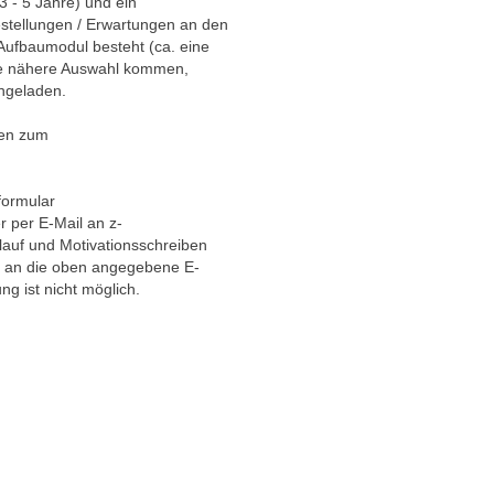
3 - 5 Jahre) und ein
estellungen / Erwartungen an den
Aufbaumodul besteht (ca. eine
die nähere Auswahl kommen,
ngeladen.
gen zum
ormular
r per E-Mail an z-
auf und Motivationsschreiben
rm an die oben angegebene E-
g ist nicht möglich.