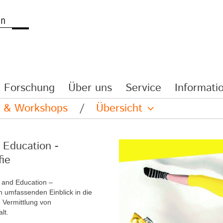
Forschung
Über uns
Service
Informatio
re & Workshops
/
Übersicht
 Education -
ie
t and Education –
n umfassenden Einblick in die
e Vermittlung von
lt.