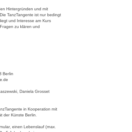
len Hintergründen und mit
Die TanzTangente ist nur bedingt
liegt und Interesse am Kurs
e Fragen zu klären und
3 Berlin
e.de
Raszewski, Daniela Grosset
TanzTangente in Kooperation mit
t der Künste Berlin.
ular, einen Lebenslauf (max.